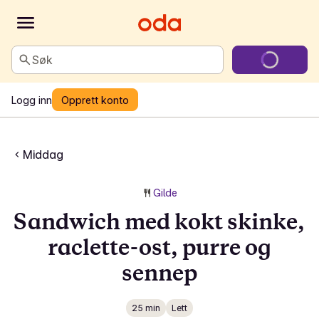
Søk
Logg inn
Opprett konto
Middag
Gilde
Sandwich med kokt skinke,
raclette-ost, purre og
sennep
25 min
Lett