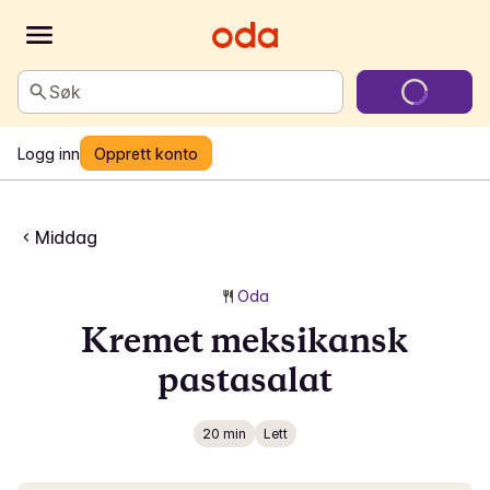
Søk
Logg inn
Opprett konto
Middag
Oda
Kremet meksikansk
pastasalat
20 min
Lett