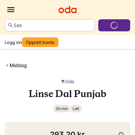
Søk
Logg inn
Opprett konto
Middag
Oda
Linse Dal Punjab
30 min
Lett
293,20 kr