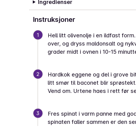
Ingredienser
Instruksjoner
1
Hell litt olivenolje i en ildfast for
over, og dryss maldonsalt og nyk
grader midt i ovnen i 10-15 minutte
2
Hardkok eggene og del i grove bite
litt smør til baconet blir sprøstek
Vend om. Urtene haes i rett før se
3
Fres spinat i varm panne med god o
spinaten faller sammen er den ser