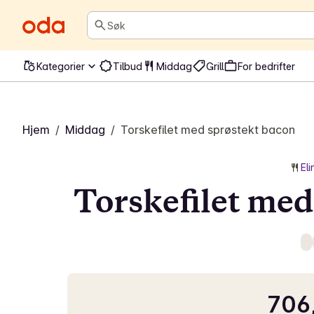
Søk
Kategorier
Tilbud
Middag
Grill
For bedrifter
Hjem
/
Middag
/
Torskefilet med sprøstekt bacon
El
Torskefilet med
706,