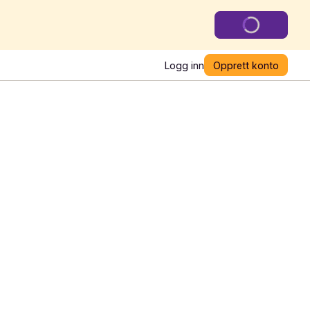
Logg inn
Opprett konto