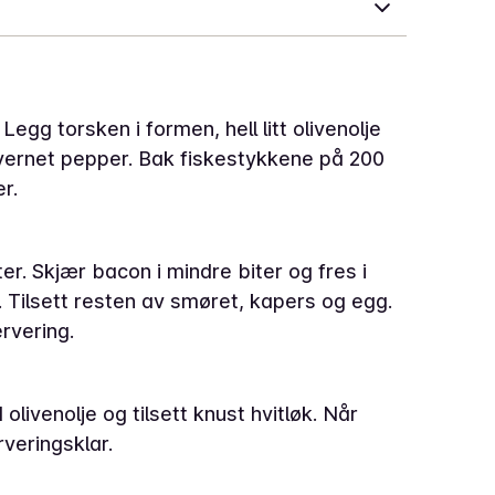
m. Legg torsken i formen, hell litt olivenolje
vernet pepper. Bak fiskestykkene på 200
r.
r. Skjær bacon i mindre biter og fres i
t. Tilsett resten av smøret, kapers og egg.
rvering.
livenolje og tilsett knust hvitløk. Når
veringsklar.