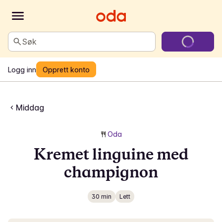
Søk
Logg inn
Opprett konto
Middag
Oda
Kremet linguine med
champignon
30 min
Lett