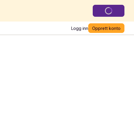
Logg inn
Opprett konto