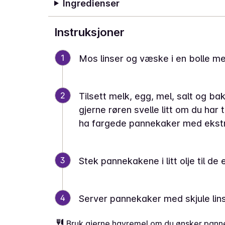
Ingredienser
Instruksjoner
1
Mos linser og væske i en bolle med
2
Tilsett melk, egg, mel, salt og bak
gjerne røren svelle litt om du har t
ha fargede pannekaker med ekstr
3
Stek pannekakene i litt olje til de 
4
Server pannekaker med skjule lin
Bruk gjerne havremel om du ønsker pannek