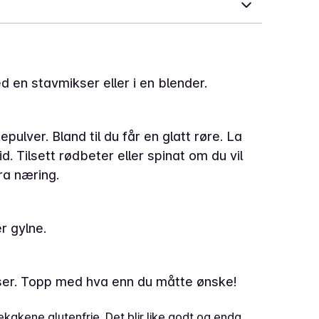
 en stavmikser eller i en blender.
epulver. Bland til du får en glatt røre. La
id. Tilsett rødbeter eller spinat om du vil
a næring.
er gylne.
ser. Topp med hva enn du måtte ønske!
akene glutenfrie. Det blir like godt og enda