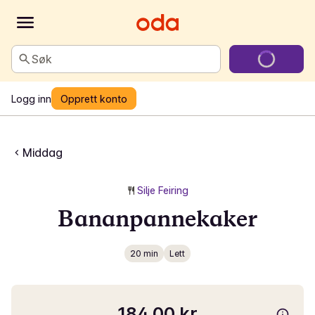
Søk
Logg inn
Opprett konto
Middag
Silje Feiring
Bananpannekaker
20 min
Lett
184,00 kr