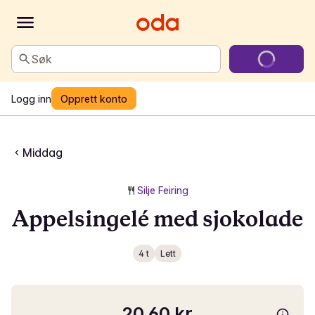
Søk
Logg inn
Opprett konto
Middag
Silje Feiring
Appelsingelé med sjokolade
4 t
Lett
20,60 kr