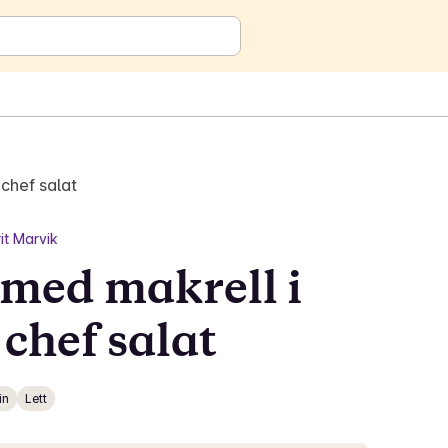
chef salat
it Marvik
med makrell i
chef salat
in
Lett