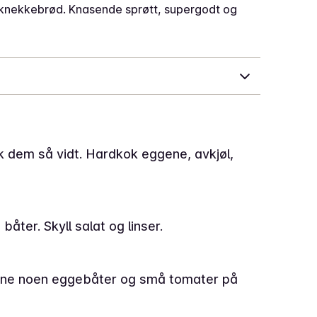
 på knekkebrød. Knasende sprøtt, supergodt og
k dem så vidt. Hardkok eggene, avkjøl,
 båter. Skyll salat og linser.
erne noen eggebåter og små tomater på