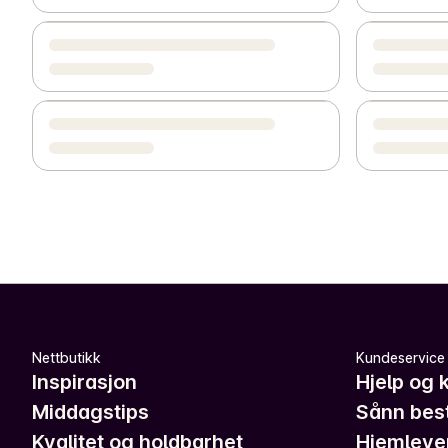
Nettbutikk
Kundeservice
Inspirasjon
Hjelp og 
Middagstips
Sånn best
Kvalitet og holdbarhet
Hjemleve