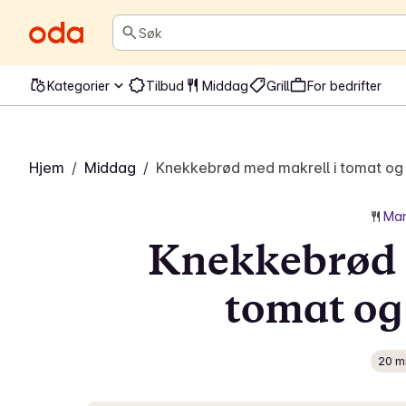
Søk
Kategorier
Tilbud
Middag
Grill
For bedrifter
Hjem
/
Middag
/
Knekkebrød med makrell i tomat og 
Mar
Knekkebrød 
tomat og 
20 m