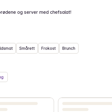
brødene og server med chefsalat!
ldsmat
Smårett
Frokost
Brunch
ng