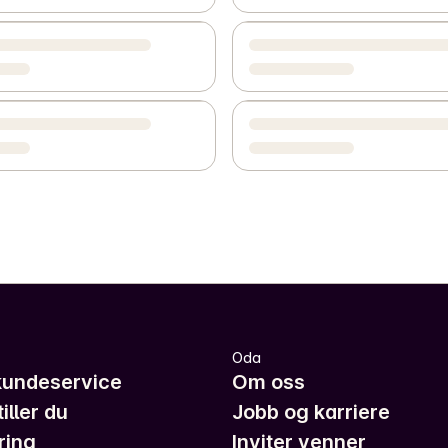
Oda
kundeservice
Om oss
iller du
Jobb og karriere
ring
Inviter venner