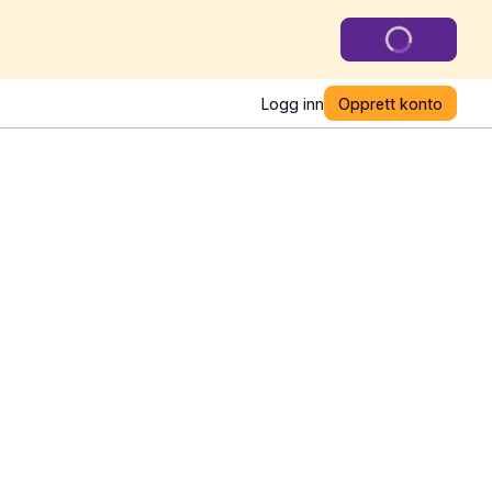
Logg inn
Opprett konto