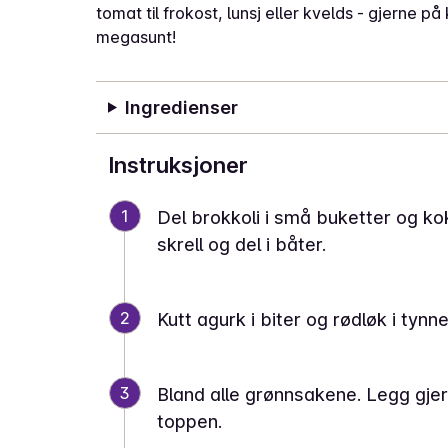
tomat til frokost, lunsj eller kvelds - gjerne
megasunt!
Ingredienser
Instruksjoner
1
Del brokkoli i små buketter og ko
skrell og del i båter.
2
Kutt agurk i biter og rødløk i tynne
3
Bland alle grønnsakene. Legg gj
toppen.