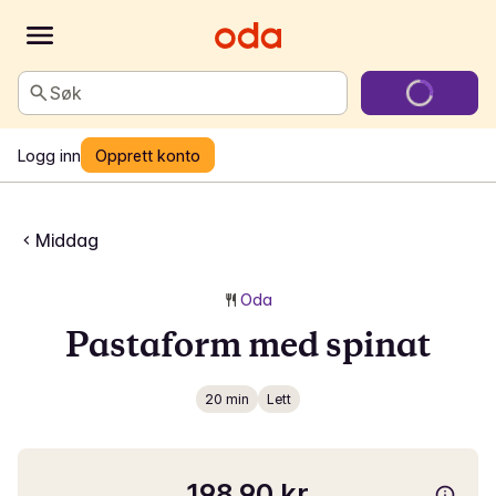
Søk
Logg inn
Opprett konto
Middag
Oda
Pastaform med spinat
20 min
Lett
198,90 kr