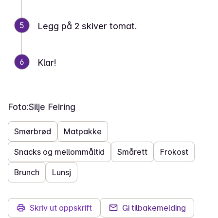
5
Legg på 2 skiver tomat.
6
Klar!
Foto:
Silje Feiring
Smørbrød
Matpakke
Snacks og mellommåltid
Smårett
Frokost
Brunch
Lunsj
Skriv ut oppskrift
Gi tilbakemelding