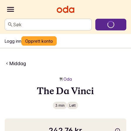
Søk
Logg inn
Opprett konto
Middag
Oda
The Da Vinci
3 min
Lett
242,76 kr