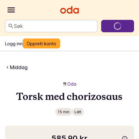
Søk
Logg inn
Opprett konto
Middag
Oda
Torsk med chorizosaus
15 min
Lett
585,90 kr