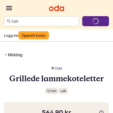
Søk
Logg inn
Opprett konto
Middag
Oda
Grillede lammekoteletter
10 min
Lett
564,90 kr