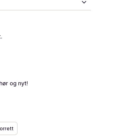
.
hør og nyt!
orrett