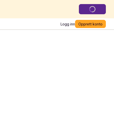
Logg inn
Opprett konto