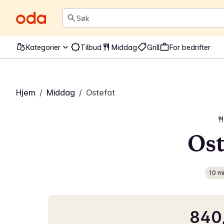
Søk
Kategorier
Tilbud
Middag
Grill
For bedrifter
Hjem
/
Middag
/
Ostefat
Ost
10 m
840,