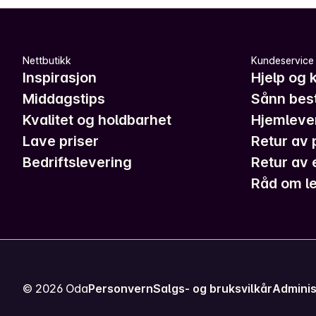
Nettbutikk
Kundeservice
Inspirasjon
Hjelp og 
Middagstips
Sånn best
Kvalitet og holdbarhet
Hjemleve
Lave priser
Retur av 
Bedriftslevering
Retur av 
Råd om le
©
2026
Oda
Personvern
Salgs- og bruksvilkår
Adminis