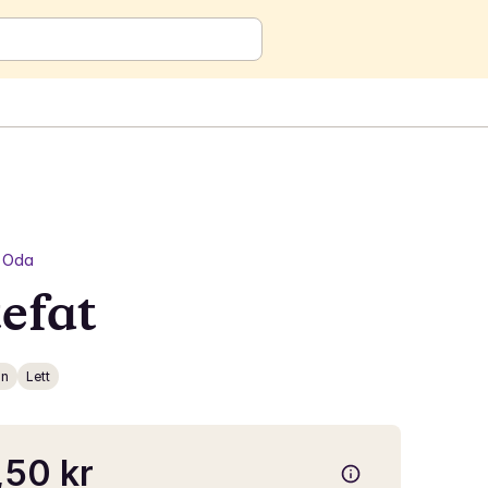
Oda
efat
in
Lett
50 kr