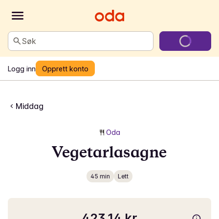
Søk
Logg inn
Opprett konto
Middag
Oda
Vegetarlasagne
45 min
Lett
423,14 kr