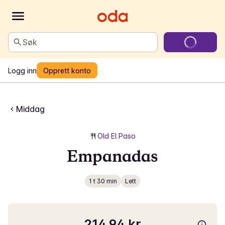
Søk
Logg inn
Opprett konto
Middag
Old El Paso
Empanadas
1 t 30 min
Lett
214,94 kr