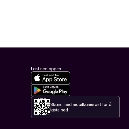
Last ned appen
Skann med mobilkameraet for å
laste ned