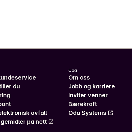
Oda
kundeservice
Om oss
iller du
Jobb og karriere
ring
Inviter venner
pant
Bærekraft
elektronisk avfall
Oda Systems
gemidler på nett