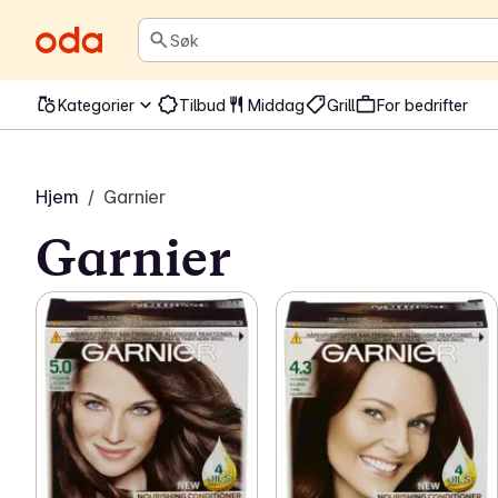
Søk
Kategorier
Tilbud
Middag
Grill
For bedrifter
Hjem
/
Garnier
Garnier