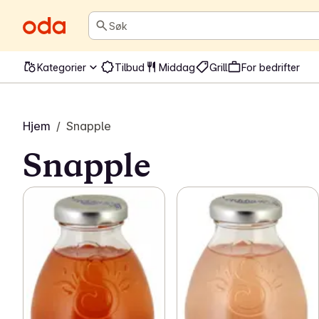
Søk
Kategorier
Tilbud
Middag
Grill
For bedrifter
Hjem
/
Snapple
Snapple