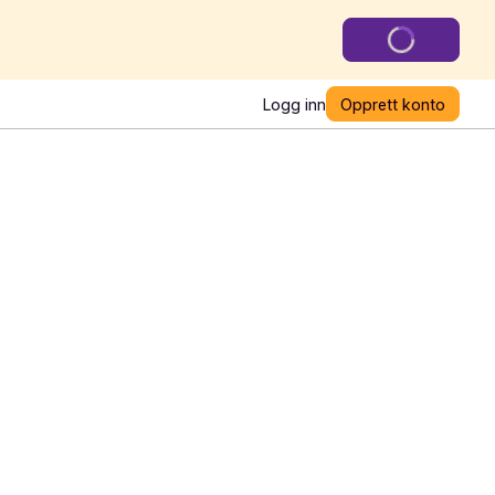
Logg inn
Opprett konto