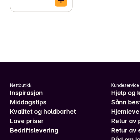
Nettbutikk
Kundeservice
Inspirasjon
Hjelp og 
Middagstips
Sånn best
Kvalitet og holdbarhet
Hjemleve
Lave priser
Retur av 
Bedriftslevering
Retur av 
Råd om le