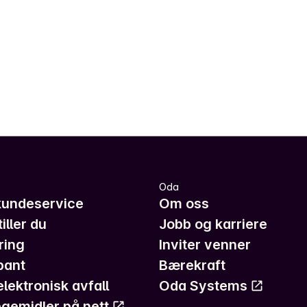
Oda
kundeservice
Om oss
iller du
Jobb og karriere
ring
Inviter venner
pant
Bærekraft
elektronisk avfall
Oda Systems
gemidler på nett