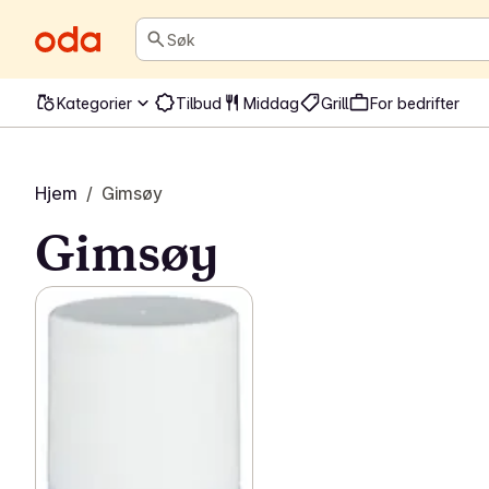
Søk
Kategorier
Tilbud
Middag
Grill
For bedrifter
Hjem
/
Gimsøy
Gimsøy