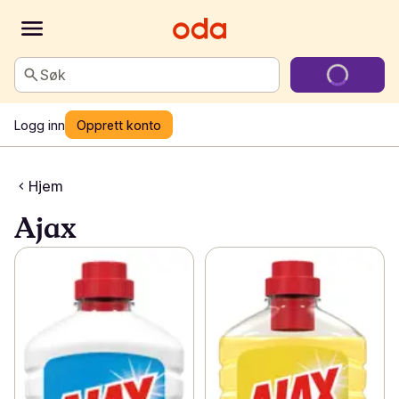
Søk
Logg inn
Opprett konto
Hjem
Ajax