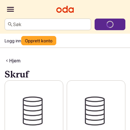
Søk
Logg inn
Opprett konto
Hjem
Skruf