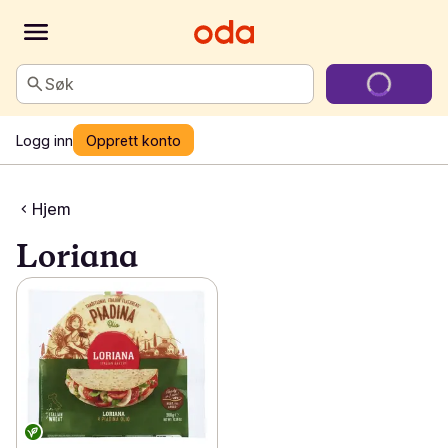
Søk
Logg inn
Opprett konto
Hjem
Loriana