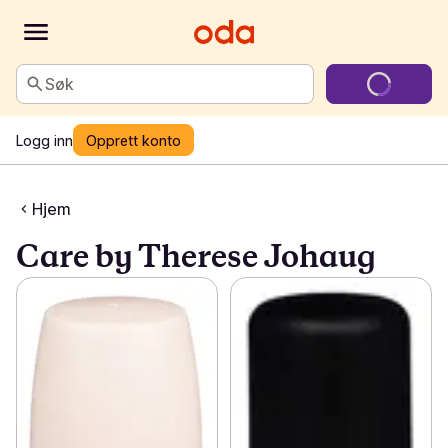
Søk
Logg inn
Opprett konto
Hjem
Care by Therese Johaug