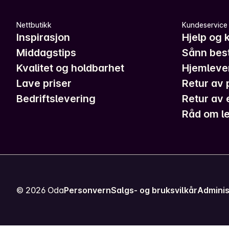
Nettbutikk
Kundeservice
Inspirasjon
Hjelp og 
Middagstips
Sånn best
Kvalitet og holdbarhet
Hjemleve
Lave priser
Retur av 
Bedriftslevering
Retur av 
Råd om le
©
2026
Oda
Personvern
Salgs- og bruksvilkår
Adminis