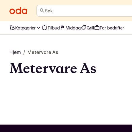
Søk
Kategorier
Tilbud
Middag
Grill
For bedrifter
Hjem
/
Metervare As
Metervare As