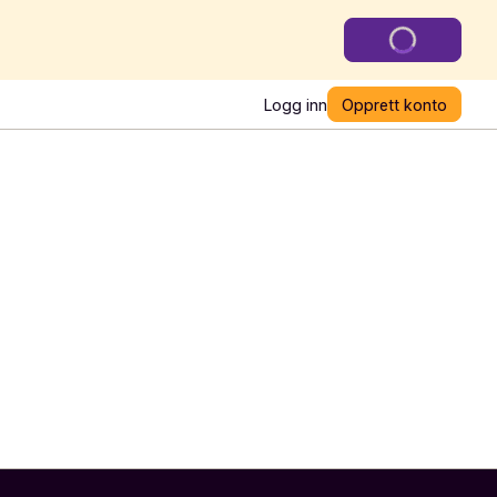
Logg inn
Opprett konto