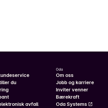
Oda
kundeservice
Om oss
iller du
Jobb og karriere
ring
Inviter venner
pant
Bærekraft
elektronisk avfall
Oda Systems