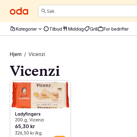
Søk
Kategorier
Tilbud
Middag
Grill
For bedrifter
Hjem
/
Vicenzi
Vicenzi
Ladyfingers
200 g, Vicenzi
65,30 kr
326,50 kr /kg