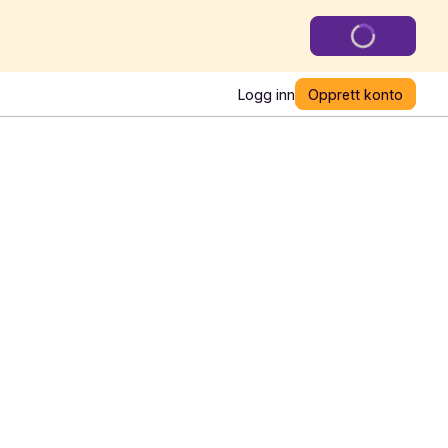
Logg inn
Opprett konto