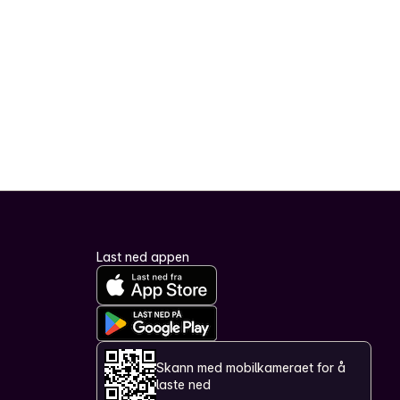
Last ned appen
Skann med mobilkameraet for å
laste ned