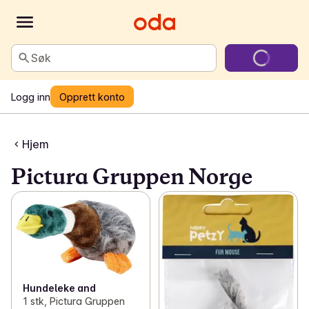
Søk
Logg inn
Opprett konto
Hjem
Pictura Gruppen Norge
Hundeleke and
1 stk, Pictura Gruppen