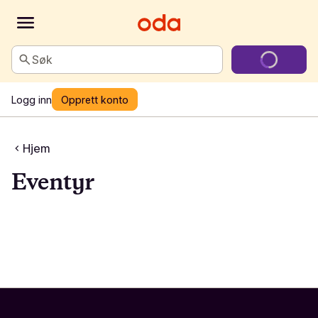
Søk
Logg inn
Opprett konto
Hjem
Eventyr