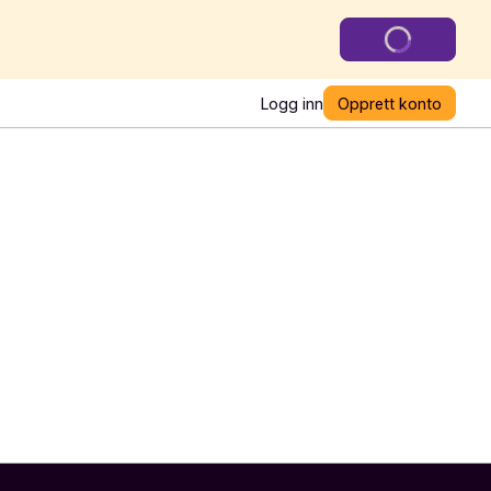
Logg inn
Opprett konto