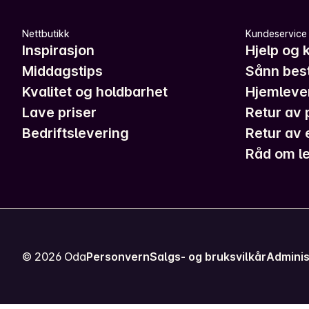
Nettbutikk
Kundeservice
Inspirasjon
Hjelp og 
Middagstips
Sånn best
Kvalitet og holdbarhet
Hjemleve
Lave priser
Retur av 
Bedriftslevering
Retur av 
Råd om le
©
2026
Oda
Personvern
Salgs- og bruksvilkår
Adminis