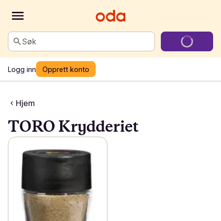
Søk
Logg inn
Opprett konto
Hjem
TORO Krydderiet