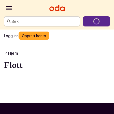
Søk
Logg inn
Opprett konto
Hjem
Flott