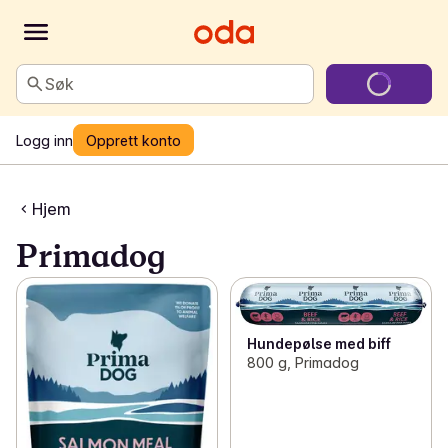
Søk
Logg inn
Opprett konto
Hjem
Primadog
Hundepølse med biff
800 g, Primadog