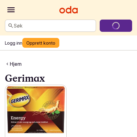
Søk
Logg inn
Opprett konto
Hjem
Gerimax