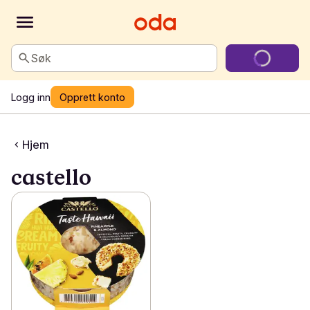
Søk
Logg inn
Opprett konto
Hjem
castello