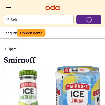
Søk
Logg inn
Opprett konto
Hjem
Smirnoff