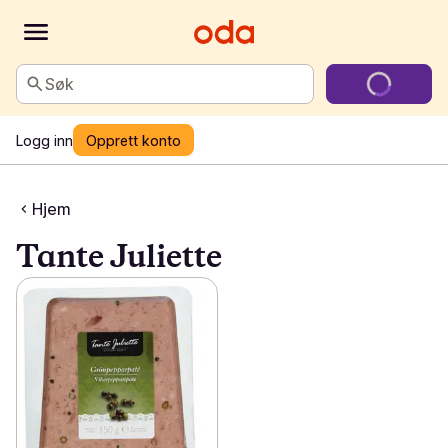
Søk
Logg inn
Opprett konto
Hjem
Tante Juliette