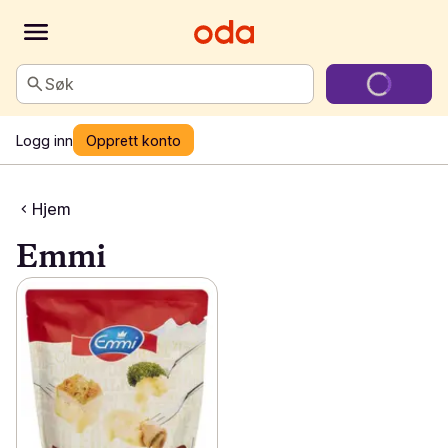
Søk
Logg inn
Opprett konto
Hjem
Emmi