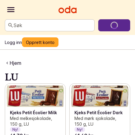
Søk
Logg inn
Opprett konto
Hjem
LU
Kjeks Petit Écolier Milk
Kjeks Petit Écolier Dark
Med melkesjokolade,
Med mørk sjokolade,
150 g, LU
150 g, LU
Ny!
Ny!