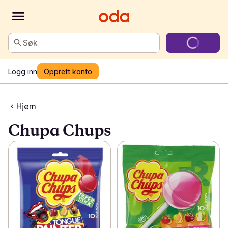
Søk
Logg inn
Opprett konto
Hjem
Chupa Chups