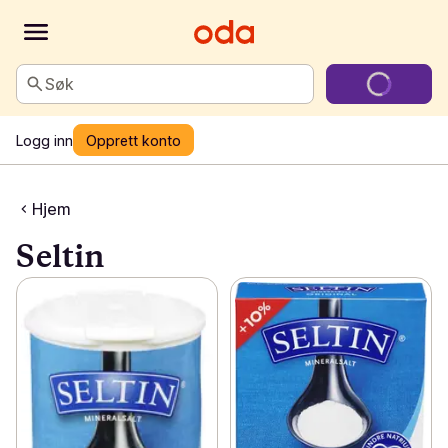
Søk
Logg inn
Opprett konto
Hjem
Seltin