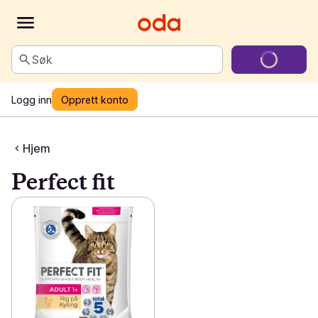
Søk
Logg inn
Opprett konto
Hjem
Perfect fit