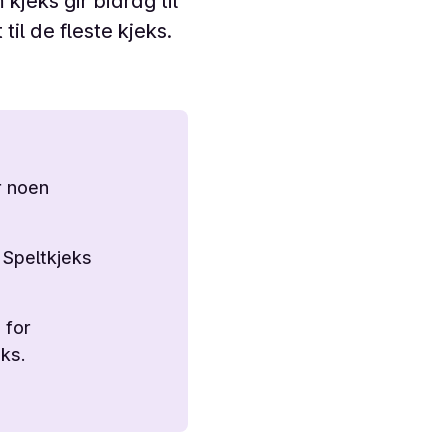
kjeks gir bidrag til
il de fleste kjeks.
r noen
 Speltkjeks
 for
ks.