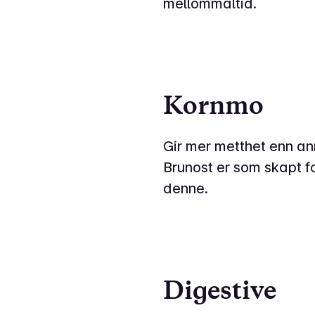
mellommåltid.
Kornmo
Gir mer metthet enn ann
Brunost er som skapt f
denne.
Digestive