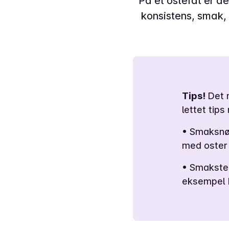
På et ostefat er de
konsistens, smak, 
Tips!
Det 
lettet tip
• Smaksnøy
med oster 
• Smakster
eksempel R