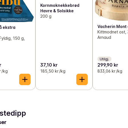
Kornmoknekkebrød
Havre & Solsikke
200 g
Vacherin Mont 
å ekstra
Kittmodnet ost, 
Arnaud
Fyldig, 150 g,
Utilgj.
r
37,10 kr
299,90 kr
r /kg
185,50 kr /kg
833,06 kr /kg
stedipp
ser