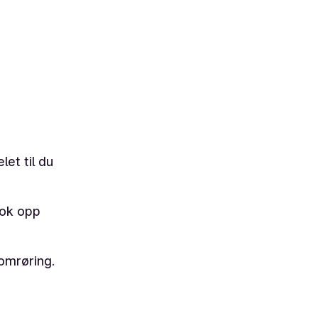
et til du
 Kok opp
 omrøring.