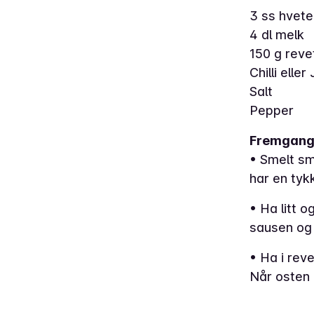
3 ss hvet
4 dl melk
150 g reve
Chilli elle
Salt
Pepper
Fremgan
• Smelt sm
har en tyk
• Ha litt o
sausen og
• Ha i reve
Når osten 