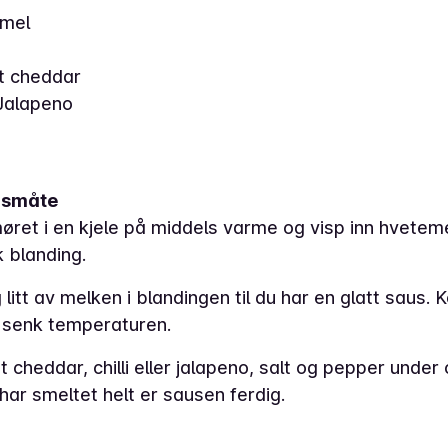
emel
t cheddar
r Jalapeno
gsmåte
øret i en kjele på middels varme og visp inn hvetemel
k blanding.
g litt av melken i blandingen til du har en glatt saus.
 senk temperaturen.
t cheddar, chilli eller jalapeno, salt og pepper under
har smeltet helt er sausen ferdig.