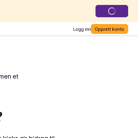
Logg inn
Opprett konto
mmen et
?