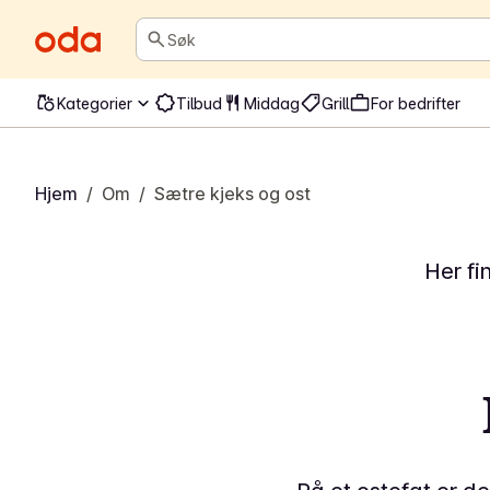
Søk
Kategorier
Tilbud
Middag
Grill
For bedrifter
Hjem
/
Om
/
Sætre kjeks og ost
Her fi