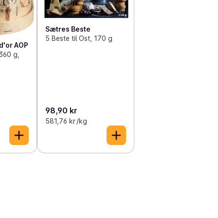
Sætres Beste
5 Beste til Ost, 170 g
d'or AOP
360 g,
98,90 kr
581,76 kr /kg