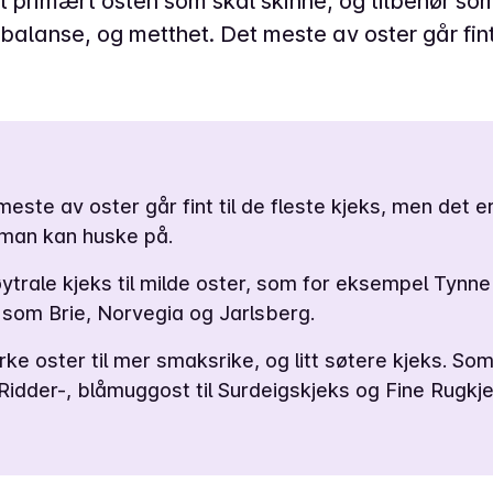
t primært osten som skal skinne, og tilbehør som 
balanse, og metthet. Det meste av oster går fint t
meste av oster går fint til de fleste kjeks, men det e
s man kan huske på.
trale kjeks til milde oster, som for eksempel Tynne
som Brie, Norvegia og Jarlsberg.
ke oster til mer smaksrike, og litt søtere kjeks. Som
idder-, blåmuggost til Surdeigskjeks og Fine Rugkje