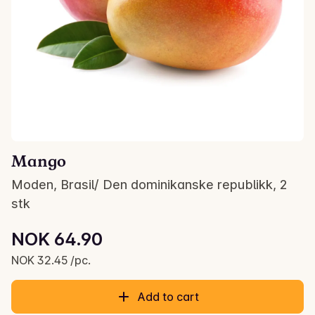
Mango
Moden, Brasil/ Den dominikanske republikk, 2
stk
Unit price: NOK 32.45 /pc.
NOK 64.90
Current price is: NOK 64.90
NOK 32.45 /pc.
Add to cart