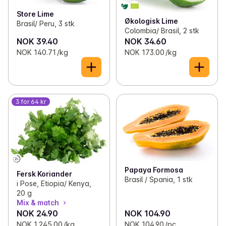
Store Lime
Økologisk Lime
Brasil/ Peru, 3 stk
Colombia/ Brasil, 2 stk
NOK 39.40
NOK 34.60
NOK 140.71 /kg
NOK 173.00 /kg
3 for 64 kr
Papaya Formosa
Fersk Koriander
Brasil / Spania, 1 stk
i Pose, Etiopia/ Kenya,
20 g
Mix & match
NOK 24.90
NOK 104.90
NOK 1,245.00 /kg
NOK 104.90 /pc.