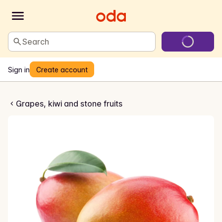
Search
Sign in
Create account
Mango
Grapes, kiwi and stone fruits