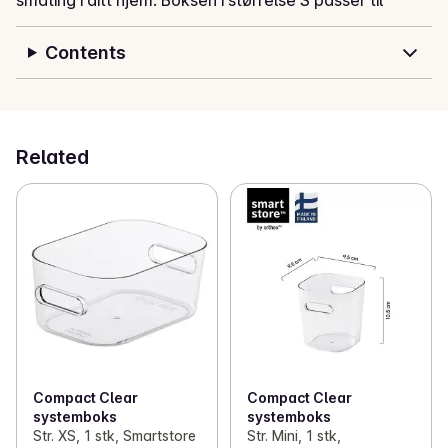
småting i ditt hjem. Boksen i størrelse S passer til 
oppbevaring av alt fra krydder og annen tørrmat i 
kjøkkenskuffen og skap til sminke og toalettartikler i 
Contents
baderommet. Compact-serien er modulær, og alle 
boksene kan stables både på og i hverandre sammen 
med lokk. Det stilfulle designet gjør at du ønsker å ha 
disse produktene synlig fremme. Materiale i høy 
Related
kvalitet som er enkelt å holde rent enten gjennom 
maskinvask eller håndvask. Lokk selges separat. 
SmartStore™ Compact ble lagt merke til innenfor 
kategorien Excellent Product Design, og fikk derfor 
motta en Special Mention ved German Design Awards 
2018. Plasten i dette produktet er 20% biobasert. Den 
fornybare råvaren er allokert ihht ISCC-
massebalansemetoden.

OBS! Lokket må kjøpes separat.
Compact Clear
Compact Clear
systemboks
systemboks
Str. XS, 1 stk, Smartstore
Str. Mini, 1 stk,