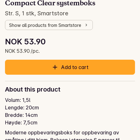
Compact Clear systemboks
Str. S, 1 stk, Smartstore
Show all products from Smartstore
Unit price: NOK 53.90 /pc.
NOK 53.90
Current price is: NOK 53.90
NOK 53.90 /pc.
Add to cart
About this product
Volum: 1,5l 

Lengde: 20cm 

Bredde: 14cm 

Høyde: 7,5cm
Moderne oppbevaringsboks for oppbevaring av 