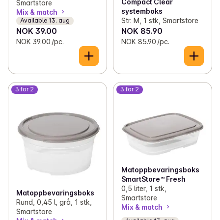
Compact Clear
Smartstore
systemboks
Mix & match
Str. M, 1 stk, Smartstore
Available 13. aug
NOK 39.00
NOK 85.90
NOK 39.00 /pc.
NOK 85.90 /pc.
3 for 2
3 for 2
Matoppbevaringsboks
SmartStore™ Fresh
0,5 liter, 1 stk,
Matoppbevaringsboks
Smartstore
Rund, 0,45 l, grå, 1 stk,
Mix & match
Smartstore