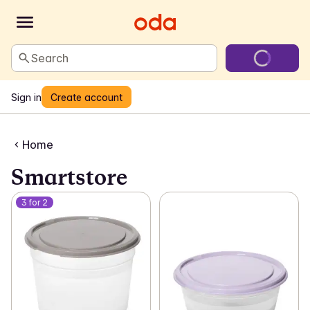
Search
Sign in
Create account
Home
Smartstore
3 for 2