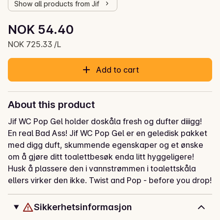
Show all products from Jif
Unit price: NOK 725.33 /L
NOK 54.40
Current price is: NOK 54.40
NOK 725.33 /L
Add to cart
About this product
Jif WC Pop Gel holder doskåla fresh og dufter diiigg! 
En real Bad Ass! Jif WC Pop Gel er en geledisk pakket 
med digg duft, skummende egenskaper og et ønske 
om å gjøre ditt toalettbesøk enda litt hyggeligere! 
Husk å plassere den i vannstrømmen i toalettskåla 
ellers virker den ikke. Twist and Pop - before you drop!
Sikkerhetsinformasjon