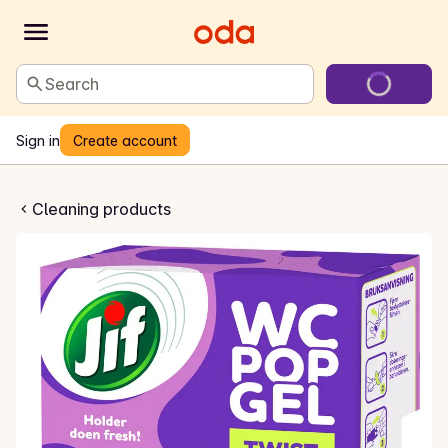
Search
Sign in
Create account
 Pop gel
Cleaning products