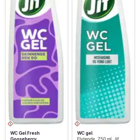
WC Gel Fresh
WC gel
Gooseberry
Flytende, 750 ml, Jif