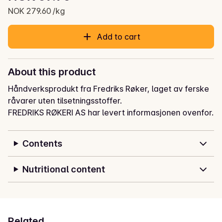
Current price is: NOK 69.90
NOK 279.60 /kg
Add to cart
About this product
Håndverksprodukt fra Fredriks Røker, laget av ferske 
råvarer uten tilsetningsstoffer.
FREDRIKS RØKERI AS har levert informasjonen ovenfor.
Contents
Nutritional content
Related