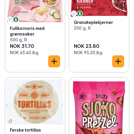
Granateplekjerner
250 g, R
Fullkornsris med
grønnsaker
500 g, R
NOK 31.70
NOK 23.80
NOK 63.40 /kg
NOK 95.20 /kg
Ferske tortillas