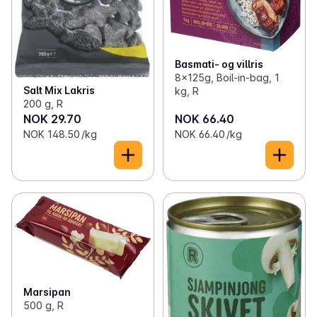
Basmati- og villris
8x125g, Boil-in-bag, 1
Salt Mix Lakris
kg, R
200 g, R
NOK 29.70
NOK 66.40
NOK 148.50 /kg
NOK 66.40 /kg
Marsipan
500 g, R