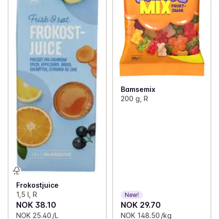
Bamsemix
200 g, R
Frokostjuice
1,5 l, R
New!
NOK 38.10
NOK 29.70
NOK 25.40 /L
NOK 148.50 /kg