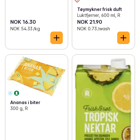
Tøymykner frisk duft
Luktfjerner, 600 ml, R
NOK 16.30
NOK 21.90
NOK 54.33 /kg
NOK 0.73 /wash
Ananas i biter
300 g, R