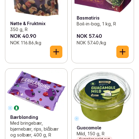
Basmatiris
Nøtte & Fruktmix
Boil-in-bag, 1 kg, R
350 g, R
NOK 40.90
NOK 57.40
NOK 116.86 /kg
NOK 57.40 /kg
Bærblanding
Med bringebær,
Guacamole
bjørnebær, rips, blåbær
Mild, 150 g, R
og solbær, 400 g, R