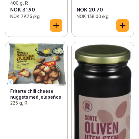
400 g, R
NOK 31.90
NOK 20.70
NOK 79.75 /kg
NOK 138.00 /kg
Friterte chili cheese
nuggets med jalapeños
225 g, R