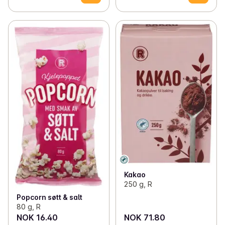
Kakao
250 g, R
Popcorn søtt & salt
80 g, R
NOK 16.40
NOK 71.80