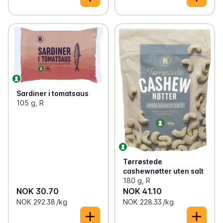
Sardiner i tomatsaus
105 g, R
Tørrøstede
cashewnøtter uten salt
180 g, R
NOK 30.70
NOK 41.10
NOK 292.38 /kg
NOK 228.33 /kg