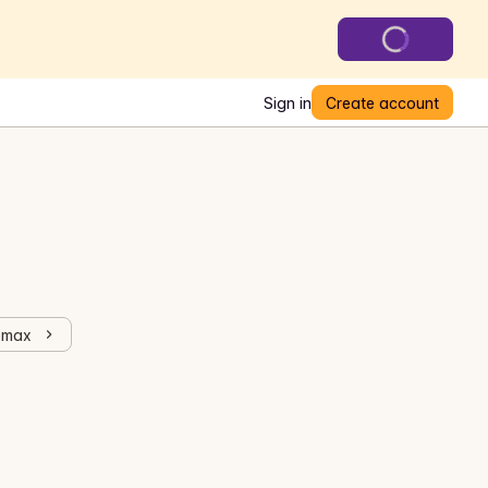
Sign in
Create account
omax