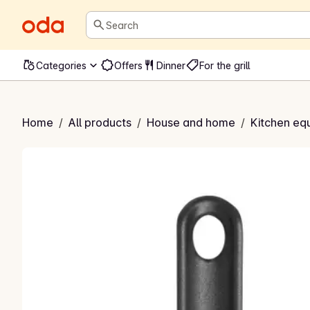
Search
Categories
Offers
Dinner
For the grill
Pastasleiv
Home
/
All products
/
House and home
/
Kitchen eq