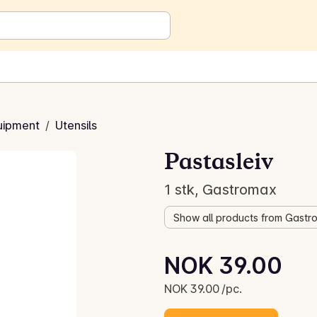
uipment
/
Utensils
Pastasleiv
1 stk, Gastromax
Show all products from Gastr
Unit price: NOK 39.00 /pc.
NOK 39.00
Current price is: NOK 39.00
NOK 39.00 /pc.