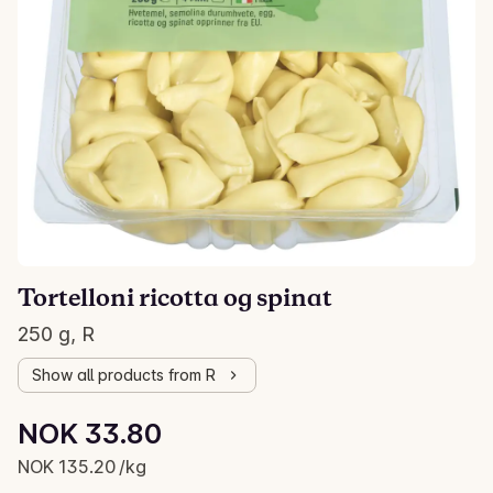
Tortelloni ricotta og spinat
250 g, R
Show all products from R
Unit price: NOK 135.20 /kg
NOK 33.80
Current price is: NOK 33.80
NOK 135.20 /kg