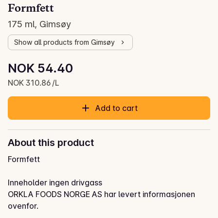
Formfett
175 ml, Gimsøy
Show all products from Gimsøy
Unit price: NOK 310.86 /L
NOK 54.40
Current price is: NOK 54.40
NOK 310.86 /L
Add to cart
About this product
Formfett

Inneholder ingen drivgass
ORKLA FOODS NORGE AS har levert informasjonen
ovenfor.